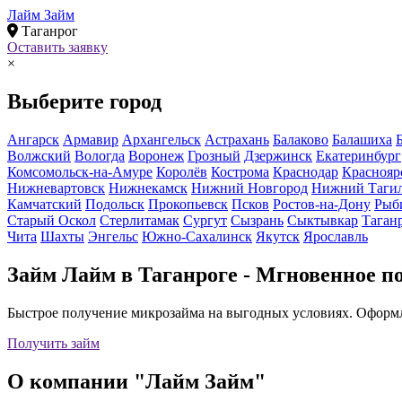
Лайм
Займ
Таганрог
Оставить заявку
×
Выберите город
Ангарск
Армавир
Архангельск
Астрахань
Балаково
Балашиха
Волжский
Вологда
Воронеж
Грозный
Дзержинск
Екатеринбург
Комсомольск-на-Амуре
Королёв
Кострома
Краснодар
Краснояр
Нижневартовск
Нижнекамск
Нижний Новгород
Нижний Таги
Камчатский
Подольск
Прокопьевск
Псков
Ростов-на-Дону
Рыб
Старый Оскол
Стерлитамак
Сургут
Сызрань
Сыктывкар
Таган
Чита
Шахты
Энгельс
Южно-Сахалинск
Якутск
Ярославль
Займ Лайм в Таганроге - Мгновенное по
Быстрое получение микрозайма на выгодных условиях. Оформле
Получить займ
О компании "Лайм Займ"