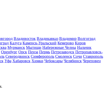
овгород
Владивосток
Владикавказ
Владимир
Волгоград
нград
Калуга
Каменск-Уральский
Кемерово
Киров
ква
Мурманск
Мытищи
Набережные Челны
Нальчик
Оренбург
Орск
Пенза
Пермь
Петрозаводск
Петропавловск-
оль
Северодвинск
Симферополь
Смоленск
Сочи
Ставрополь
ск
Уфа
Хабаровск
Химки
Чебоксары
Челябинск
Череповец
я.