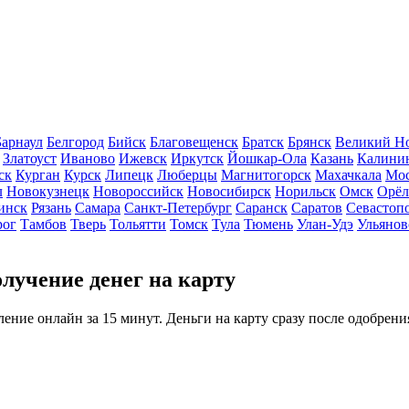
Барнаул
Белгород
Бийск
Благовещенск
Братск
Брянск
Великий Н
Златоуст
Иваново
Ижевск
Иркутск
Йошкар-Ола
Казань
Калини
ск
Курган
Курск
Липецк
Люберцы
Магнитогорск
Махачкала
Мос
л
Новокузнецк
Новороссийск
Новосибирск
Норильск
Омск
Орёл
инск
Рязань
Самара
Санкт-Петербург
Саранск
Саратов
Севастоп
рог
Тамбов
Тверь
Тольятти
Томск
Тула
Тюмень
Улан-Удэ
Ульянов
лучение денег на карту
ние онлайн за 15 минут. Деньги на карту сразу после одобрени